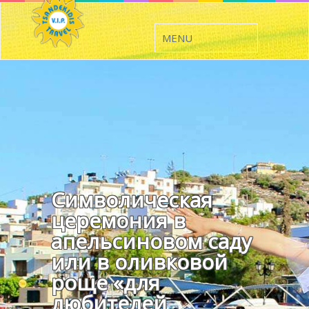
Символическая
церемония в
апельсиновом саду
или в оливковой
роще «для
любителей