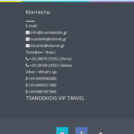
Контакты
E-mail:
info@tsandekidis.gr
tsantekk@otenet.gr
ktsante@otenet.gr
Телефон / Факс:
+30 28970 25352 (Лето)
+30 28108 24353 (Зима)
Viber / What’s up:
+30 6909582682
+30 6945551983
+30 6981057665
TSANDEKIDIS VIP TRAVEL