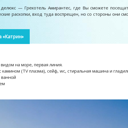
ь делюкс — Грекотель Амирантес, где Вы сможете посеща
ские раскопки, вход туда воспрещен, но со стороны они см
а «Катрин»
 видом на море, первая линия.
с камином (TV плазма), сейф, wc, стиральная машина и гладил
с ванной
шем