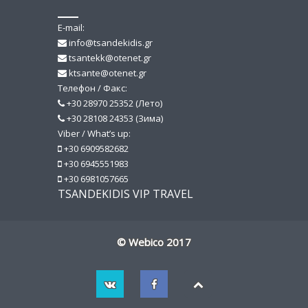
E-mail:
info@tsandekidis.gr
tsantekk@otenet.gr
ktsante@otenet.gr
Телефон / Факс:
+30 28970 25352 (Лето)
+30 28108 24353 (Зима)
Viber / What’s up:
+30 6909582682
+30 6945551983
+30 6981057665
TSANDEKIDIS VIP TRAVEL
© Webico 2017