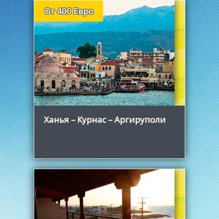
От 400 Евро
Узнать больше
Ханья – Курнас – Аргируполи