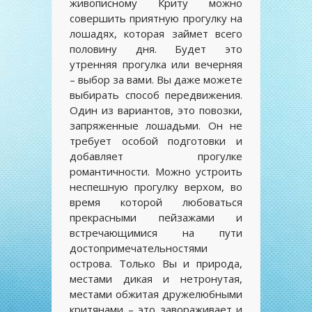
живописному Криту можно
совершить приятную прогулку на
лошадях, которая займет всего
половину дня. Будет это
утренняя прогулка или вечерняя
– выбор за вами. Вы даже можете
выбирать способ передвижения.
Один из вариантов, это повозки,
запряженные лошадьми. Он не
требует особой подготовки и
добавляет прогулке
романтичности. Можно устроить
неспешную прогулку верхом, во
время которой любоваться
прекрасными пейзажами и
встречающимися на пути
достопримечательностями
острова. Только Вы и природа,
местами дикая и нетронутая,
местами обжитая дружелюбными
критянами – это завораживает и