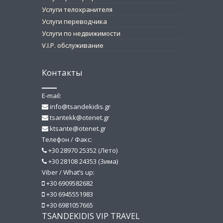
Услуги телохранителя
Услуги переводчика
Услуги по недвижимости
V.I.P. обслуживание
Контакты
E-mail:
info@tsandekidis.gr
tsantekk@otenet.gr
ktsante@otenet.gr
Телефон / Факс:
+30 28970 25352 (Лето)
+30 28108 24353 (Зима)
Viber / What’s up:
+30 6909582682
+30 6945551983
+30 6981057665
TSANDEKIDIS VIP TRAVEL