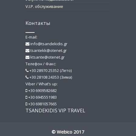
V.I.P. обслуживание
Контакты
E-mail:
info@tsandekidis.gr
tsantekk@otenet.gr
ktsante@otenet.gr
Телефон / Факс:
+30 28970 25352 (Лето)
+30 28108 24353 (Зима)
Viber / What’s up:
+30 6909582682
+30 6945551983
+30 6981057665
TSANDEKIDIS VIP TRAVEL
© Webico 2017