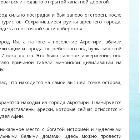
оваться и недавно открытой канатной дорогой.
род сильно пострадал и был заново отстроен, после
 туристов. Сохранившиеся руины древнего города,
идеть в восточной части побережья.
ород Ия, а на юге – поселение Акротири, вблизи
лизации и города, погребенного под вулканической
7 века до н.э. Это было сильное извержение, оно
стало причиной гибели минойской цивилизации на
у.
с, что находится на самой высшей точке острова,
хранятся находки из города Акротири. Планируется
 представлены фрески, которые сейчас относятся к
узея Афин.
никальное место с богатой историей и чудесными
ельными белыми домами. Здесь можно провести