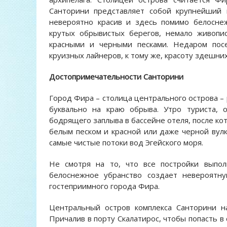
Санторини представляет собой крупнейший 
невероятно красив и здесь помимо белосне
крутых обрывистых берегов, немало живопи
красными и черными песками. Недаром пос
круизных лайнеров, к тому же, красоту здешних
Достопримечательности Санторини
Город Фира – столица центрального острова –
буквально на краю обрыва. Утро туриста, 
бодрящего заплыва в бассейне отеля, после ко
белым песком и красной или даже черной вулк
самые чистые потоки вод Эгейского моря.
Не смотря на то, что все постройки выпо
белоснежное убранство создает невероятну
гостеприимного города Фира.
Центральный остров комплекса Санторини н
Причалив в порту Скалатирос, чтобы попасть в