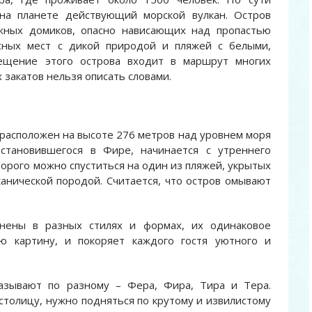
на планете действующий морской вулкан. Остров
жных домиков, опасно нависающих над пропастью
сных мест с дикой природой и пляжей с белыми,
ещение этого острова входит в маршрут многих
 закатов нельзя описать словами.
 расположен на высоте 276 метров над уровнем моря
остановившегося в Фире, начинается с утреннего
торого можно спуститься на один из пляжей, укрытых
анической породой. Считается, что остров омывают
лнены в разных стилях и формах, их одинаковое
ю картину, и покоряет каждого гостя уютного и
азывают по разному – Фера, Фира, Тира и Тера.
 столицу, нужно подняться по крутому и извилистому