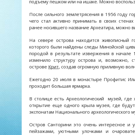
подъему пешком или на ишаке. Можно воспольз
После сильного землетрясения в 1956 году го
чего стал активно принимать в своих стенах
ранее носившего название Археатира, можно в
На севере острова находится живописный г
которого были найдены следы Минойской циви
породой в результате извержения в начале 1
изменило структуру острова и, возможно, 
острове
Крит
, создав огромную приливную волн
Ежегодно 20 июля в монастыре Профитис Илиа
проходит большая ярмарка.
В столице есть Археологический музей, где 
открытие еще одного крыла музея, где будут
экспонатам Национального археологического м
Остров Санторини это очень интересное и у
пейзажами, уютными улочками и очароват