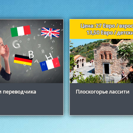
Цена: 27 Евро / взр
13,50 Евро / детск
Узнать больше
Узнать больше
и переводчика
Плоскогорье лассити