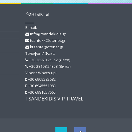
Контакты
E-mail:
info@tsandekidis.gr
tsantekk@otenet.gr
ktsante@otenet.gr
Телефон / Факс:
+30 28970 25352 (Лето)
+30 28108 24353 (Зима)
Viber / What’s up:
+30 6909582682
+30 6945551983
+30 6981057665
TSANDEKIDIS VIP TRAVEL