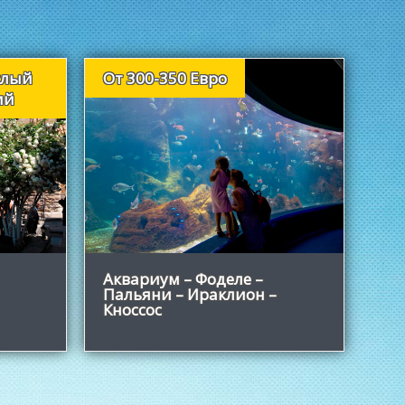
ослый
От 300-350 Евро
ий
Узнать больше
Аквариум – Фоделе –
Пальяни – Ираклион –
Кноссос